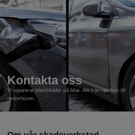
Kontakta oss
Vi reparerar plastskador på bilar. Allt från spoilers till
motorhuven.
Om vår skadeverkstad