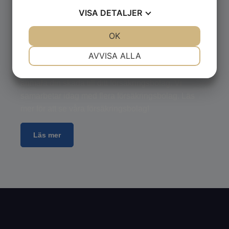
VISA
DETALJER
JA
NEJ
OK
JA
NEJ
Vid skada
NÖDVÄNDIG
INSTÄLLNINGAR
AVVISA ALLA
Om du har råkat ut för en bilskada behöver du
JA
NEJ
JA
NEJ
anmäla din skada till ditt försäkringsbolag. Vi
MARKNADSFÖRING
STATISTIK
samarbetar idag med flera försäkringsbolag. Läs
mer för att se våra försäkringsbolag!
Läs mer