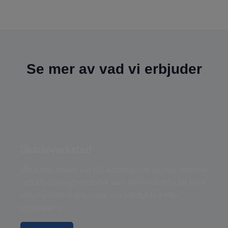
Se mer av vad vi erbjuder
Skadeverkstad
​​​​​​​Våra mekaniker har rätt kunskap om de nya material
och tillverkningsmetoder som biltillverkarna tar fram
vilket gör att vi anpassar oss väldigt bra efter
marknaden.