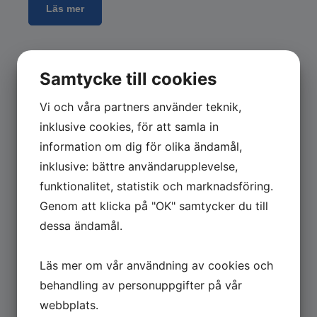
Läs mer
Samtycke till cookies
Vi och våra partners använder teknik,
inklusive cookies, för att samla in
Lackering
information om dig för olika ändamål,
inklusive: bättre användarupplevelse,
På lackeringsavdelningen arbetar vi i ljusa,
moderna och miljöriktiga lokaler. Vid förändringar i
funktionalitet, statistik och marknadsföring.
arbetssätt och rutiner väger vi alltid in
Genom att klicka på "OK" samtycker du till
miljöaspekten.
dessa ändamål.
Läs mer
Läs mer om vår användning av cookies och
behandling av personuppgifter på vår
webbplats.